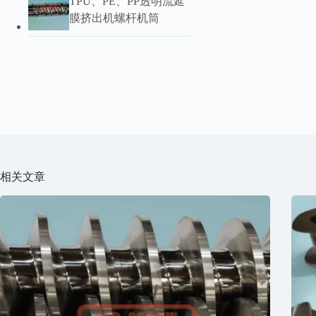
TPU、PE、PP透明流延
膜挤出机螺杆机筒
上
环
相关文章