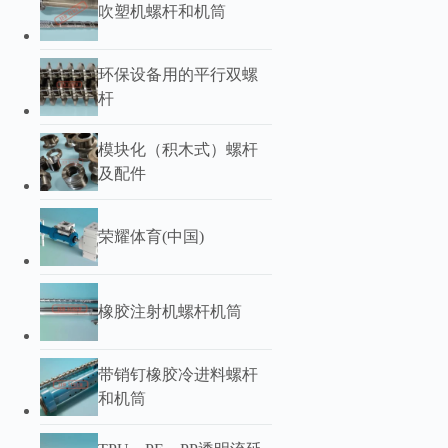
吹塑机螺杆和机筒
环保设备用的平行双螺
杆
模块化（积木式）螺杆
及配件
荣耀体育(中国)
橡胶注射机螺杆机筒
带销钉橡胶冷进料螺杆
和机筒