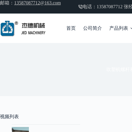
跳
邮箱：
13587087712@163.com
电话：13587087712
过
内
容
首页
公司简介
产品列表
吹塑机螺杆
视频列表